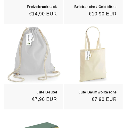
Freizeitrucksack
Brieftasche / Geldbörse
Normaler
€14,90 EUR
Normaler
€10,90 EUR
Preis
Preis
Jute Beutel
Jute Baumwolltasche
Normaler
€7,90 EUR
Normaler
€7,90 EUR
Preis
Preis