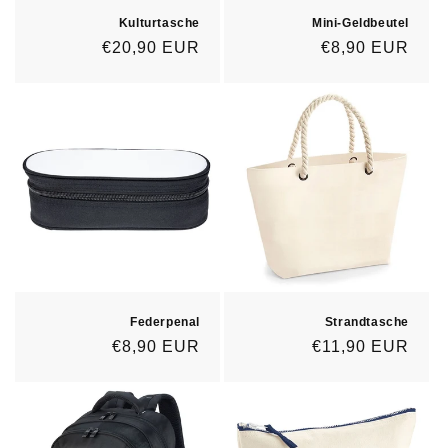
:
Kulturtasche
Mini-Geldbeutel
Normaler
€20,90 EUR
Normaler
€8,90 EUR
Preis
Preis
Federpenal
Strandtasche
Normaler
€8,90 EUR
Normaler
€11,90 EUR
Preis
Preis